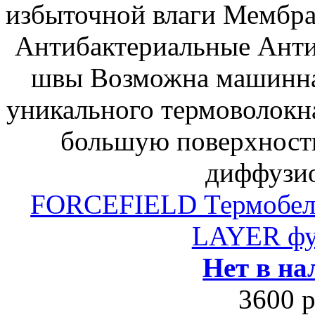
избыточной влаги Мембран
Антибактериальные Анти
швы Возможна машинная
уникального термоволок
большую поверхност
диффузи
FORCEFIELD Термобе
LAYER фу
Нет в на
3600 р