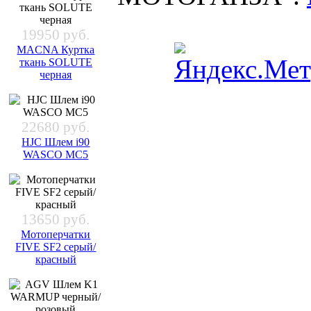
19950 руб.
MACNA Куртка
ткань SOLUTE
черная
22680 руб.
HJC Шлем i90
WASCO MC5
13650 руб.
Мотоперчатки
FIVE SF2 серый/
красный