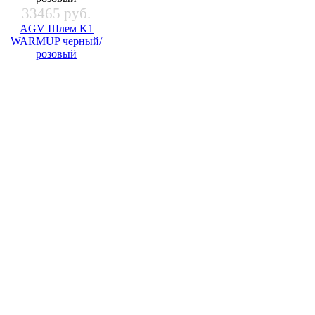
33465 руб.
AGV Шлем K1
WARMUP черный/
розовый