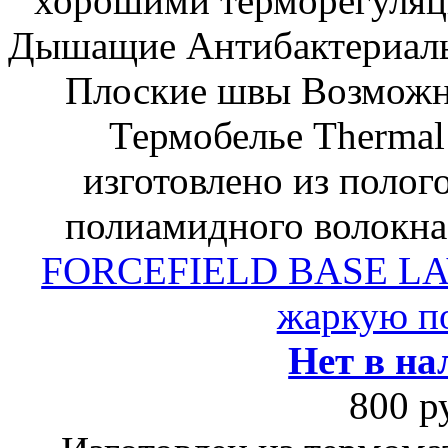
хорошими терморегуляц
Дышащие Антибактериаль
Плоские швы Возможн
Термобелье Thermal 
изготовлено из полог
полиамидного волокна
FORCEFIELD BASE LA
жаркую по
Нет в на
800 р