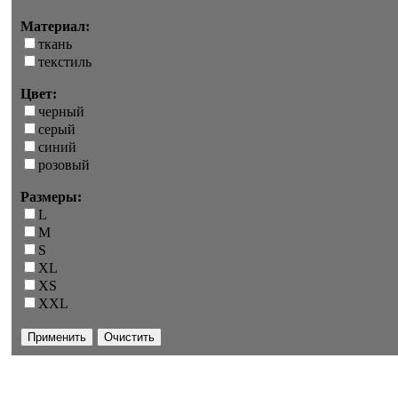
Материал:
ткань
текстиль
Цвет:
черный
серый
синий
розовый
Размеры:
L
M
S
XL
XS
XXL