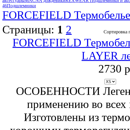
аксессуары
MACNA дождевики
REXWEAR Подшлемники и акс
46
Подшлемники
FORCEFIELD Термобель
Страницы:
1
2
Сортировка 
FORCEFIELD Термобе
LAYER л
2730 р
ОСОБЕННОСТИ Легенc
применению во всех 
Изготовлены из термо