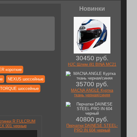
Новинки
30450 руб.
HJC Шлем i91 BINA MC21
R короткие
ие
NEXUS шоссейные
35700 руб.
TORQUE шоссейные
MACNA ANGLE Куртка
ткань черная/синяя
40800 руб.
отинки R FULCRUM
Перчатки DAINESE STEEL-
X 001 черные
PRO IN 604 черный