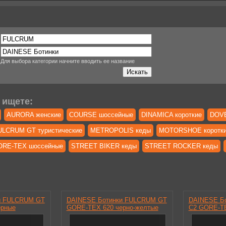
Для выбора категории начните вводить ее название
 ищете:
AURORA женские
COURSE шоссейные
DINAMICA короткие
DOVE
ULCRUM GT туристические
METROPOLIS кеды
MOTORSHOE коротк
RE-TEX шоссейные
STREET BIKER кеды
STREET ROCKER кеды
и FULCRUM GT
DAINESE Ботинки FULCRUM GT
DAINESE Б
ерные
GORE-TEX 620 черно-желтые
C2 GORE-TE