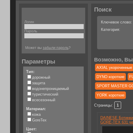
Поиск
Логин
Ключевое слово:
Категория:
Пароль
Может вы
забыли пароль
?
Возможно, Вы
Параметры
AXIAL укороченные
Тип:
DYNO короткие
F
дорожный
защита
SPORT MASTER GO
водонепроницаемый
туристический
YORK короткие
всесезонный
Страницы:
1
Материал:
кожа
DAINESE Ботинк
GoreTex
GORE-TEX 631 ч
Цвет: