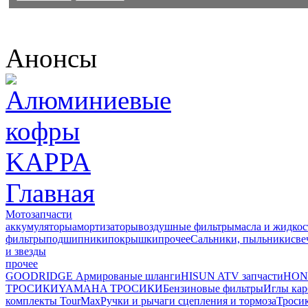
Анонсы
Главная
Мотозапчасти
аккумуляторы
амортизаторы
воздушные фильтры
масла и жидкос
фильтры
подшипники
покрышки
прочее
Сальники, пыльники
све
и звезды
прочее
GOODRIDGE Армированые шланги
HISUN ATV запчасти
HON
ТРОСИКИ
YAMAHA ТРОСИКИ
Бензиновые фильтры
Иглы ка
комплекты TourMax
Ручки и рычаги сцепления и тормоза
Троси