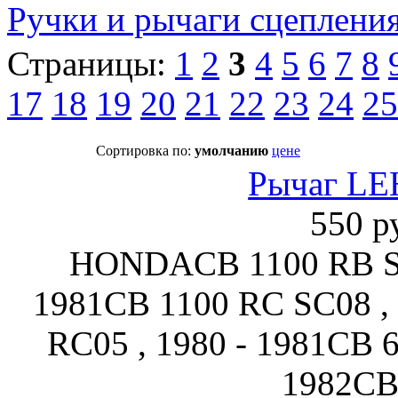
Ручки и рычаги сцепления
Страницы:
1
2
3
4
5
6
7
8
17
18
19
20
21
22
23
24
25
Сортировка по:
умолчанию
цене
Рычаг LE
550 р
HONDACB 1100 RB SC
1981CB 1100 RC SC08 , 
RC05 , 1980 - 1981CB 6
1982CB