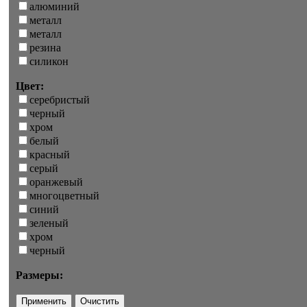
алюминий
металл
металл
резина
силикон
Цвет:
серебристый
черный
хром
белый
красный
серый
оранжевый
многоцветный
синий
зеленый
хром
черный
Размеры: