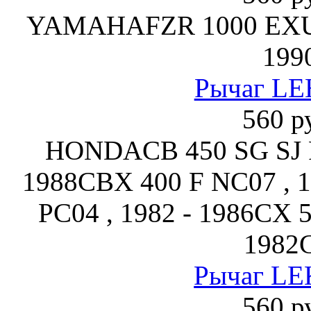
YAMAHAFZR 1000 EXUP 
199
Рычаг LE
560 р
HONDACB 450 SG SJ P
1988CBX 400 F NC07 , 1
PC04 , 1982 - 1986CX 5
1982
Рычаг LE
560 р