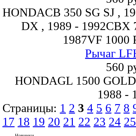
HONDACB 350 SG SJ , 19
DX , 1989 - 1992CBX 7
1987VF 1000 F
Рычаг LF
560 р
HONDAGL 1500 GOLD 
1988 - 
Страницы:
1
2
3
4
5
6
7
8
17
18
19
20
21
22
23
24
25
Новинки