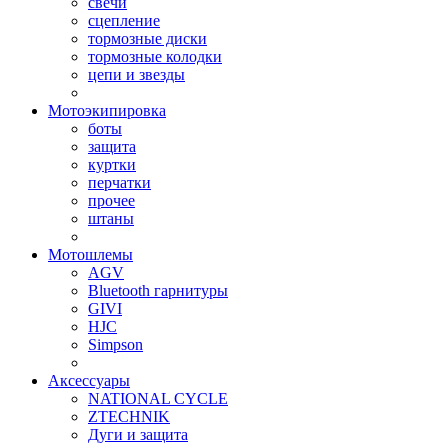
свечи
сцепление
тормозные диски
тормозные колодки
цепи и звезды
Мотоэкипировка
боты
защита
куртки
перчатки
прочее
штаны
Мотошлемы
AGV
Bluetooth гарнитуры
GIVI
HJC
Simpson
Аксессуары
NATIONAL CYCLE
ZTECHNIK
Дуги и защита