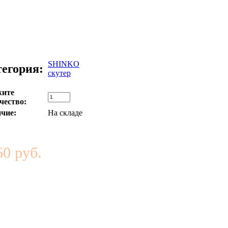
SHINKO
тегория:
скутер
жите
чество:
чие:
На складе
60 руб.