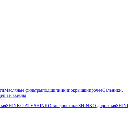
ти
Масляные фильтры
подшипники
покрышки
прочее
Сальники,
цепи и звезды
ная
SHINKO ATV
SHINKO внедорожная
SHINKO дорожная
SHIN