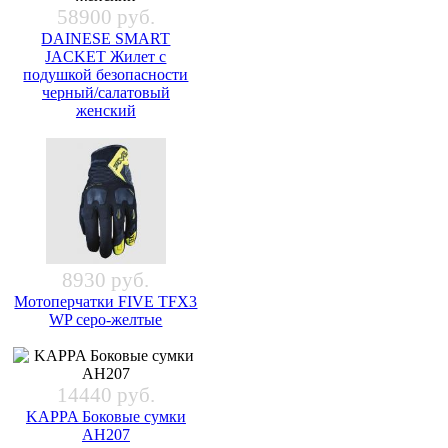
58900 руб.
DAINESE SMART
JACKET Жилет с
подушкой безопасности
черный/салатовый
женский
8930 руб.
Мотоперчатки FIVE TFX3
WP серо-желтые
14440 руб.
KAPPA Боковые сумки
AH207