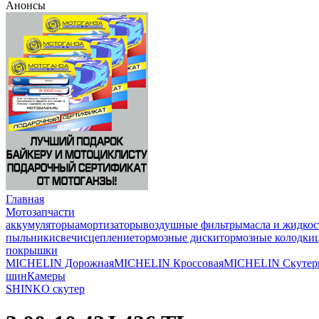
Анонсы
Главная
Мотозапчасти
аккумуляторы
амортизаторы
воздушные фильтры
масла и жидкос
пыльники
свечи
сцепление
тормозные диски
тормозные колодки
покрышки
MICHELIN Дорожная
MICHELIN Кроссовая
MICHELIN Скутер
шин
Камеры
SHINKO скутер