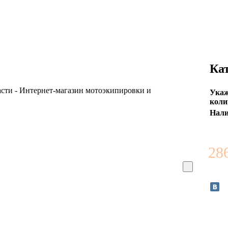
Ка
Ука
коли
Нали
28