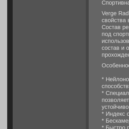
Спортивн
Verge Rad
свойства 
Состав ре
под спорт
использо
состав и 
прохожден
Особенно
* Нейлон
способств
* Специал
позволяет
устойчиво
* Индекс 
* Бескаме
* Быстро 