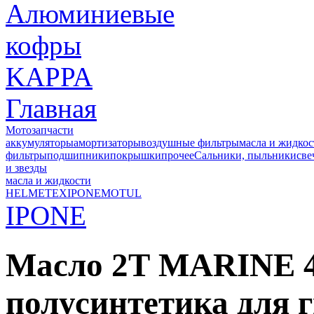
Главная
Мотозапчасти
аккумуляторы
амортизаторы
воздушные фильтры
масла и жидкос
фильтры
подшипники
покрышки
прочее
Сальники, пыльники
све
и звезды
масла и жидкости
HELMETEX
IPONE
MOTUL
IPONE
Масло 2Т MARINE 4
полусинтетика для 