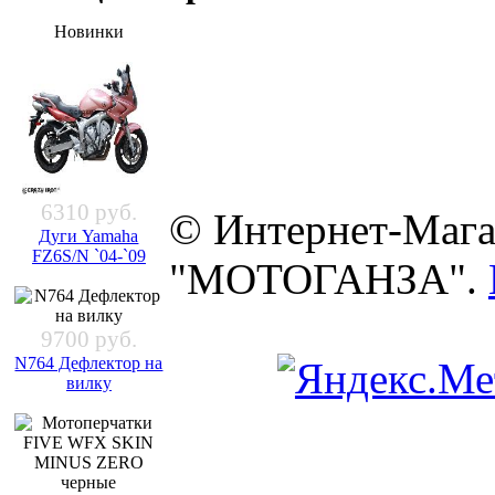
Новинки
6310 руб.
© Интернет-Мага
Дуги Yamaha
FZ6S/N `04-`09
"МОТОГАНЗА".
9700 руб.
N764 Дефлектор на
вилку