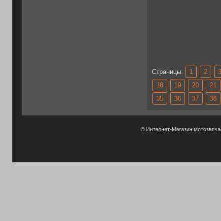
Страницы:
1
2
18
19
20
21
35
36
37
38
© Интернет-Магазин мотозапч