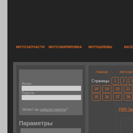
МОТОЗАПЧАСТИ
МОТОЭКИПИРОВКА
МОТОШЛЕМЫ
АКС
Главная
Мотозап
Страницы:
1
2
Логин
18
19
20
21
Пароль
35
36
37
38
PBR Зв
Может вы
забыли пароль
?
Параметры