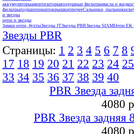
аккумуляторы
амортизаторы
воздушные фильтры
масла и жидкос
фильтры
подшипники
покрышки
прочее
Сальники, пыльники
све
и звезды
цепи и звезды
Замки цепи, бухты
Звезды JT
Звезды PBR
Звезды SIAM
Цепи EK
Звезды PBR
Страницы:
1
2
3
4
5
6
7
8
17
18
19
20
21
22
23
24
25
33
34
35
36
37
38
39
40
PBR Звезда задн
4080 р
PBR Звезда задняя 
4080 р