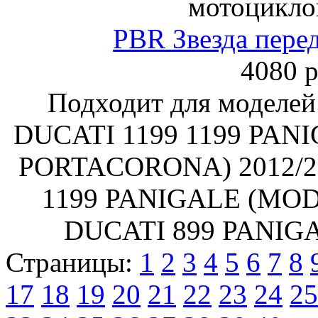
мотоцикл
PBR Звезда пере
4080 р
Подходит для моделей
DUCATI 1199 1199 PAN
PORTACORONA) 2012/201
1199 PANIGALE (MOD.5
DUCATI 899 PANIGAL
Страницы:
1
2
3
4
5
6
7
8
17
18
19
20
21
22
23
24
25