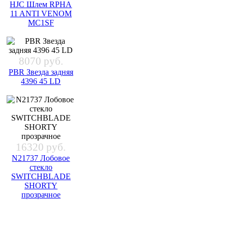
HJC Шлем RPHA
11 ANTI VENOM
MC1SF
8070 руб.
PBR Звезда задняя
4396 45 LD
16320 руб.
N21737 Лобовое
стекло
SWITCHBLADE
SHORTY
прозрачное