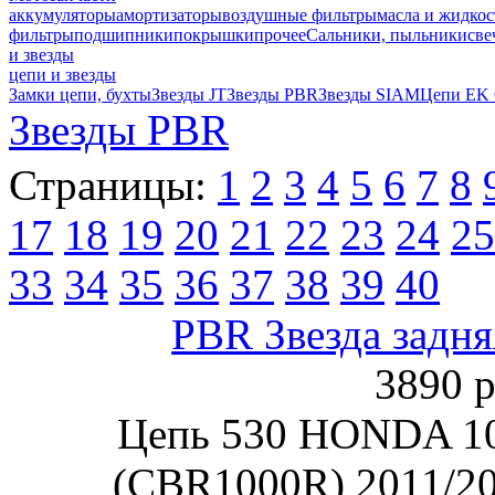
аккумуляторы
амортизаторы
воздушные фильтры
масла и жидкос
фильтры
подшипники
покрышки
прочее
Сальники, пыльники
све
и звезды
цепи и звезды
Замки цепи, бухты
Звезды JT
Звезды PBR
Звезды SIAM
Цепи EK
Звезды PBR
Страницы:
1
2
3
4
5
6
7
8
17
18
19
20
21
22
23
24
25
33
34
35
36
37
38
39
40
PBR Звезда задня
3890 р
Цепь 530 HONDA 1
(CBR1000R) 2011/2