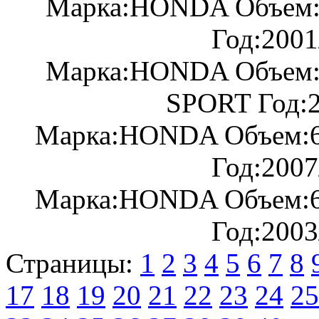
Марка:HONDA Объем:
Год:2001
Марка:HONDA Объем:
SPORT Год:2
Марка:HONDA Объем:
Год:2007
Марка:HONDA Объем:
Год:2003
Страницы:
1
2
3
4
5
6
7
8
17
18
19
20
21
22
23
24
25