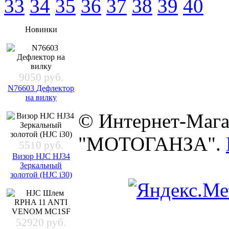
33
34
35
36
37
38
39
40
Новинки
9050 руб.
N76603 Дефлектор
на вилку
© Интернет-Мага
"МОТОГАНЗА".
5510 руб.
Визор HJC HJ34
Зеркальный
золотой (HJC i30)
52920 руб.