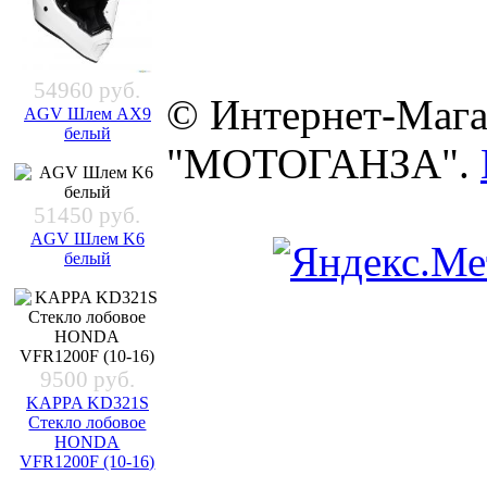
54960 руб.
© Интернет-Мага
AGV Шлем AX9
белый
"МОТОГАНЗА".
51450 руб.
AGV Шлем K6
белый
9500 руб.
KAPPA KD321S
Стекло лобовое
HONDA
VFR1200F (10-16)