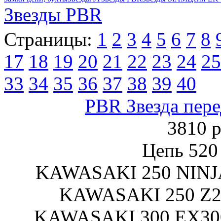
Звезды PBR
Страницы:
1
2
3
4
5
6
7
8
17
18
19
20
21
22
23
24
25
33
34
35
36
37
38
39
40
PBR Звезда пере
3810 р
Цепь 520
KAWASAKI 250 NINJA
KAWASAKI 250 Z2
KAWASAKI 300 EX300