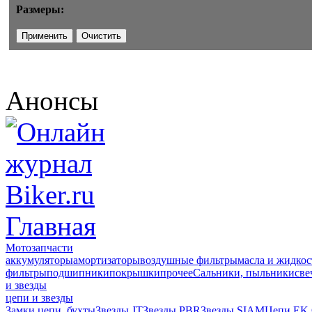
Размеры:
Анонсы
Главная
Мотозапчасти
аккумуляторы
амортизаторы
воздушные фильтры
масла и жидкос
фильтры
подшипники
покрышки
прочее
Сальники, пыльники
све
и звезды
цепи и звезды
Замки цепи, бухты
Звезды JT
Звезды PBR
Звезды SIAM
Цепи EK