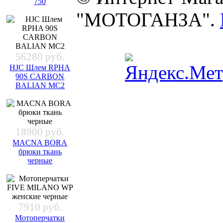
750
"МОТОГАНЗА".
56280 руб.
HJC Шлем RPHA
90S CARBON
BALIAN MC2
18900 руб.
MACNA BORA
брюки ткань
черные
7910 руб.
Мотоперчатки