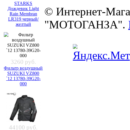
STARKS
© Интернет-Мага
Дождевик Light
Rain Membran
LR319 черный/
"МОТОГАНЗА".
желтый
3260 руб.
Фильтр воздушный
SUZUKI VZ800
`12 13780-39G20-
000
44100 руб.