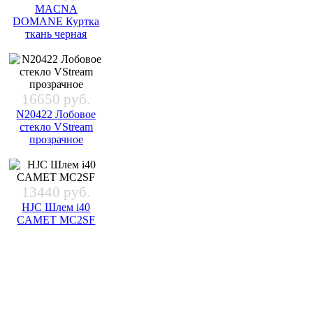
MACNA
DOMANE Куртка
ткань черная
16650 руб.
N20422 Лобовое
стекло VStream
прозрачное
13440 руб.
HJC Шлем i40
CAMET MC2SF