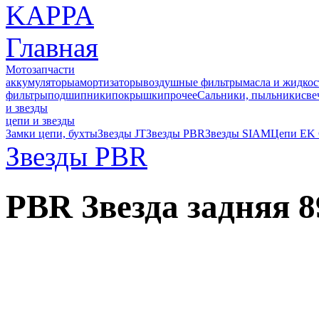
Главная
Мотозапчасти
аккумуляторы
амортизаторы
воздушные фильтры
масла и жидкос
фильтры
подшипники
покрышки
прочее
Сальники, пыльники
све
и звезды
цепи и звезды
Замки цепи, бухты
Звезды JT
Звезды PBR
Звезды SIAM
Цепи EK
Звезды PBR
PBR Звезда задняя 8