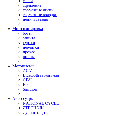
свечи
сцепление
тормозные диски
тормозные колодки
цепи и звезды
Мотоэкипировка
боты
защита
куртки
перчатки
прочее
штаны
Мотошлемы
AGV
Bluetooth гарнитуры
GIVI
HJC
Simpson
Аксессуары
NATIONAL CYCLE
ZTECHNIK
Дуги и защита