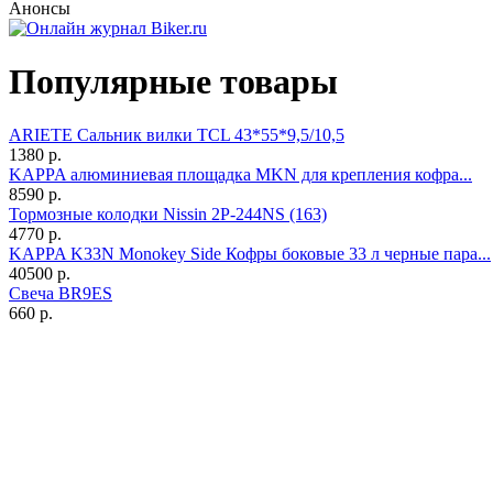
Анонсы
Популярные товары
ARIETE Сальник вилки TCL 43*55*9,5/10,5
1380 р.
KAPPA алюминиевая площадка MKN для крепления кофра...
8590 р.
Тормозные колодки Nissin 2P-244NS (163)
4770 р.
KAPPA K33N Monokey Side Кофры боковые 33 л черные пара...
40500 р.
Свеча BR9ES
660 р.