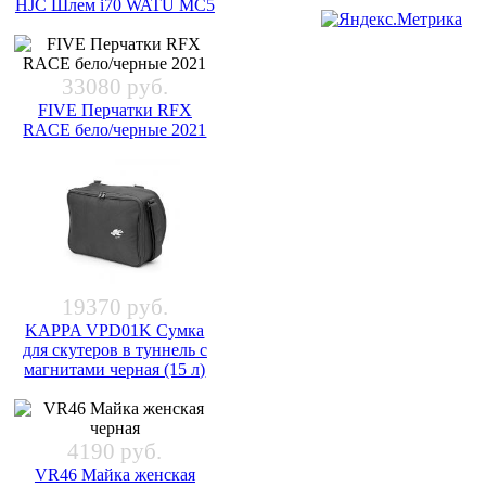
HJC Шлем i70 WATU MC5
33080 руб.
FIVE Перчатки RFX
RACE бело/черные 2021
19370 руб.
KAPPA VPD01K Сумка
для скутеров в туннель с
магнитами черная (15 л)
4190 руб.
VR46 Майка женская