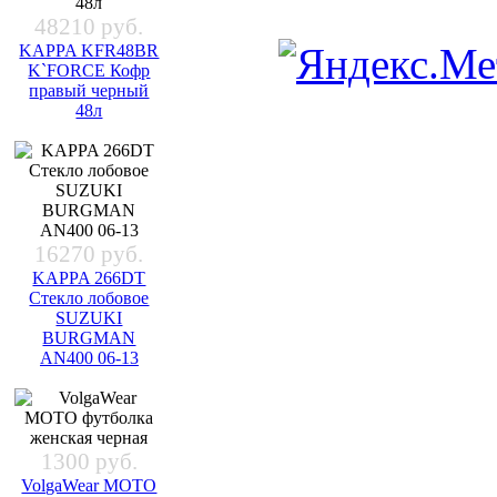
48210 руб.
KAPPA KFR48BR
K`FORCE Кофр
правый черный
48л
16270 руб.
KAPPA 266DT
Стекло лобовое
SUZUKI
BURGMAN
AN400 06-13
1300 руб.
VolgaWear МОТО