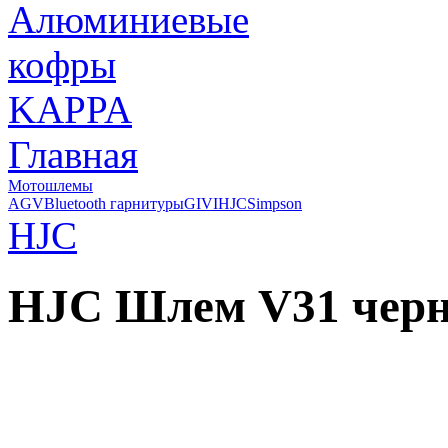
Главная
Мотошлемы
AGV
Bluetooth гарнитуры
GIVI
HJC
Simpson
HJC
HJC Шлем V31 чер