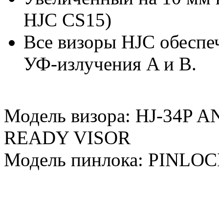
HJC CS15)
Все визоры HJC обеспе
УФ-излучения A и B.
Модель визора: HJ-34P
READY VISOR
Модель пинлока: PINLO