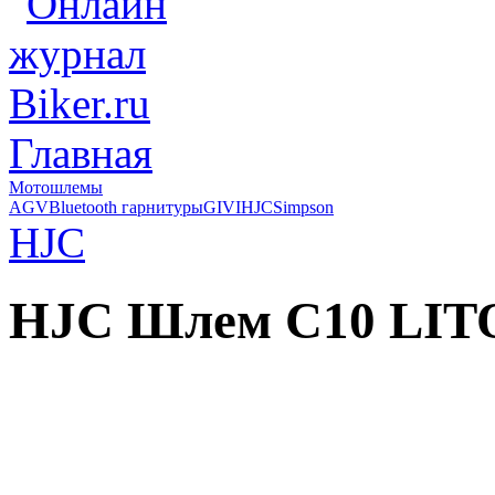
Главная
Мотошлемы
AGV
Bluetooth гарнитуры
GIVI
HJC
Simpson
HJC
HJC Шлем C10 LIT