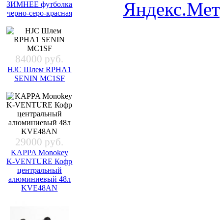
ЗИМНЕЕ футболка
черно-серо-красная
84000 руб.
HJC Шлем RPHA1
SENIN MC1SF
29000 руб.
KAPPA Monokey
K-VENTURE Кофр
центральный
алюминиевый 48л
KVE48AN