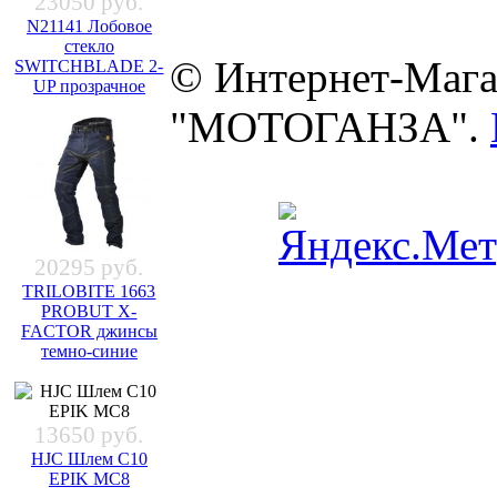
23050 руб.
N21141 Лобовое
стекло
© Интернет-Мага
SWITCHBLADE 2-
UP прозрачное
"МОТОГАНЗА".
20295 руб.
TRILOBITE 1663
PROBUT X-
FACTOR джинсы
темно-синие
13650 руб.
HJC Шлем C10
EPIK MC8