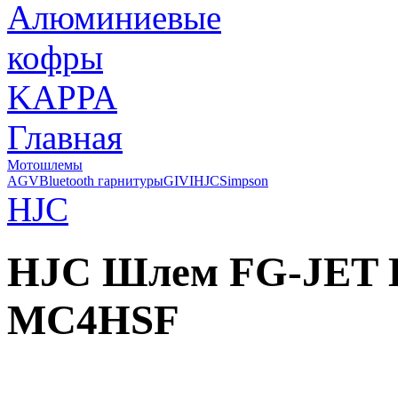
Главная
Мотошлемы
AGV
Bluetooth гарнитуры
GIVI
HJC
Simpson
HJC
HJC Шлем FG-JET
MC4HSF