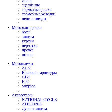
свечи
сцепление
тормозные диски
тормозные колодки
цепи и звезды
Мотоэкипировка
боты
защита
куртки
перчатки
прочее
штаны
Мотошлемы
AGV
Bluetooth гарнитуры
GIVI
HJC
Simpson
Аксессуары
NATIONAL CYCLE
ZTECHNIK
Дуги и защита