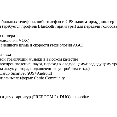
мобильных телефона, либо телефон и GPS-навигатор/аудиоплеер
(требуется профиль Bluetooth-гарнитуры) для передачи голосов
р номера
технология VOX)
т внешнего шума и скорости (технология AGC)
о
та эха
овой трансляции музыки в высоком качестве
оспроизведение, пауза, переход к следующему/предыдущему тр
да аккумулятора, подключенные устройства и т.д.)
ardo SmartSet (iOS+Android)
 онлайн-платформу Cardo Community
) и двух гарнитур (FREECOM 2+ DUO) в коробке