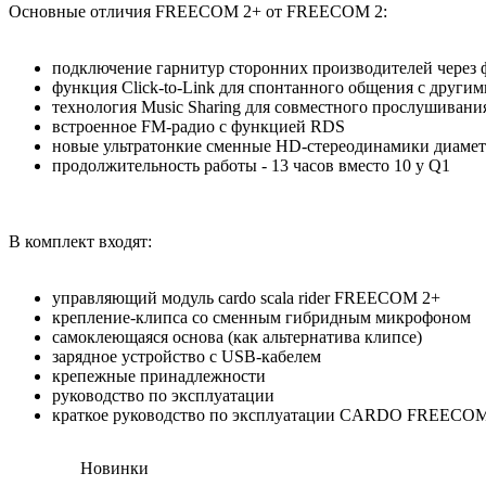
Основные отличия FREECOM 2+ от FREECOM 2:
подключение гарнитур сторонних производителей через
функция Click-to-Link для спонтанного общения с другими
технология Music Sharing для совместного прослушивани
встроенное FM-радио с функцией RDS
новые ультратонкие сменные HD-стереодинамики диамет
продолжительность работы - 13 часов вместо 10 у Q1
В комплект входят:
управляющий модуль cardo scala rider FREECOM 2+
крепление-клипса со сменным гибридным микрофоном
самоклеющаяся основа (как альтернатива клипсе)
зарядное устройство с USB-кабелем
крепежные принадлежности
руководство по эксплуатации
краткое руководство по эксплуатации CARDO FREECOM
Новинки