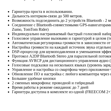
Гарнитура проста в использовании.
Дальность интерком-связи до 500 метров.
Возможность подсоединить до 2 устройств Bluetooth - 2 
Соединение с Bluetooth-совместимыми GPS-навигаторами 
Zumo, TomTom Rider)
Индивидуально настраиваемый быстрый голосовой набо
Голосовое управление вызовами и гарнитурой в целом (
Автоматическая регулировка громкости в зависимости о
Настройка громкости на каждый источник звука отдельн
DSP-процессор для шумоподавления и уменьшения эффек
Протокол A2DP Bluetooth Stereo для параллельной поток
Функция AVRCP для дистанционного управления аудио (в
Голосовые подсказки на нескольких языках (уровень заря
Управление и настройка со смартфона через приложение C
Обновление ПО и настройка с любого компьютера через
Большие удобные кнопки
2 cменных микрофона: проводной и гибридный
Время работы в режиме ожидания: до 7 дней
Гарнитура доступна в комплекте из одной (FREECOM 2+