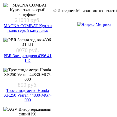
© Интернет-Магазин мотозапчас
21090 руб.
MACNA COMBAT Куртка
ткань серый камуфляж
8070 руб.
PBR Звезда задняя 4396 41
LD
850 руб.
Трос спидометра Honda
XR250 Vesrah 44830-MG7-
000