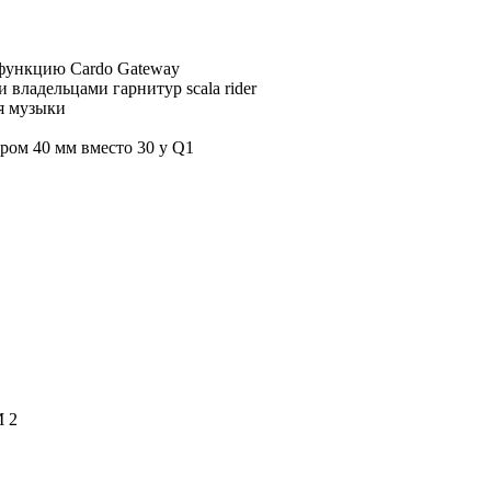
 функцию Cardo Gateway
 владельцами гарнитур scala rider
я музыки
ром 40 мм вместо 30 у Q1
 2