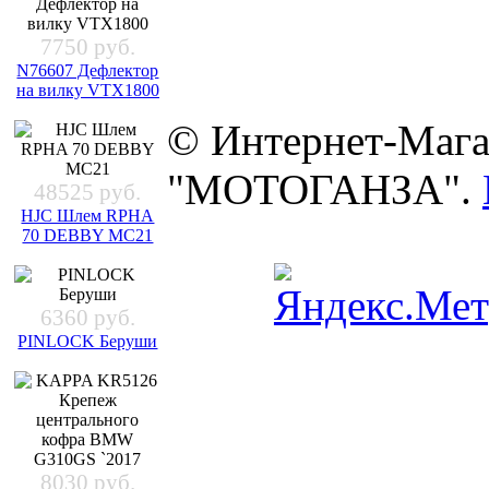
7750 руб.
N76607 Дефлектор
на вилку VTX1800
© Интернет-Мага
"МОТОГАНЗА".
48525 руб.
HJC Шлем RPHA
70 DEBBY MC21
6360 руб.
PINLOCK Беруши
8030 руб.