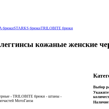
 брюки
STARKS брюки
TRILOBITE брюки
еггинсы кожаные женские че
Катег
Выбор р
Укажите
количест
Наличие