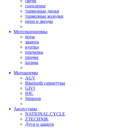
свечи
сцепление
тормозные диски
тормозные колодки
цепи и звезды
Мотоэкипировка
боты
защита
куртки
перчатки
прочее
штаны
Мотошлемы
AGV
Bluetooth гарнитуры
GIVI
HJC
Simpson
Аксессуары
NATIONAL CYCLE
ZTECHNIK
Дуги и защита