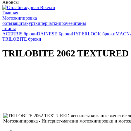
Анонсы
Главная
Мотоэкипировка
боты
защита
куртки
перчатки
прочее
штаны
штаны
ACERBIS брюки
DAINESE Брюки
HYPERLOOK брюки
MACNA
TRILOBITE брюки
TRILOBITE 2062 TEXTURED л