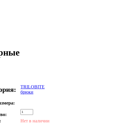
рные
TRILOBITE
ория:
брюки
азмера:
во:
:
Нет в наличии