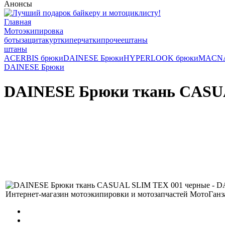
Анонсы
Главная
Мотоэкипировка
боты
защита
куртки
перчатки
прочее
штаны
штаны
ACERBIS брюки
DAINESE Брюки
HYPERLOOK брюки
MACNA
DAINESE Брюки
DAINESE Брюки ткань CASU