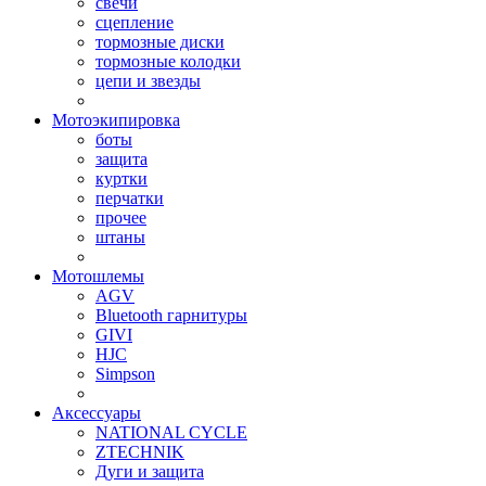
свечи
сцепление
тормозные диски
тормозные колодки
цепи и звезды
Мотоэкипировка
боты
защита
куртки
перчатки
прочее
штаны
Мотошлемы
AGV
Bluetooth гарнитуры
GIVI
HJC
Simpson
Аксессуары
NATIONAL CYCLE
ZTECHNIK
Дуги и защита