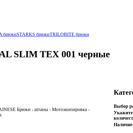
 брюки
STARKS брюки
TRILOBITE брюки
AL SLIM TEX 001 черные
Катег
Выбор р
Укажите
количест
Наличие