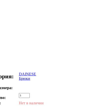
DAINESE
ория:
Брюки
азмера:
во:
:
Нет в наличии