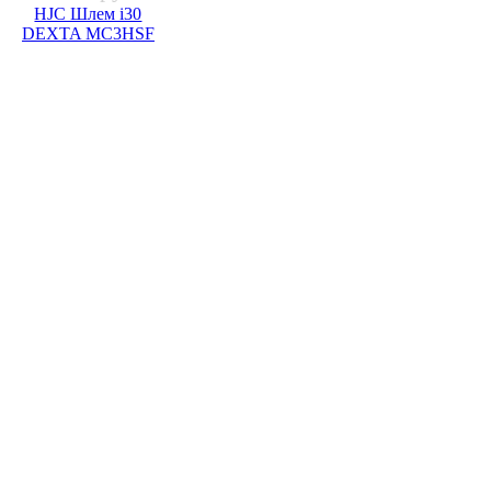
HJC Шлем i30
DEXTA MC3HSF