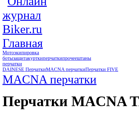
Главная
Мотоэкипировка
боты
защита
куртки
перчатки
прочее
штаны
перчатки
DAINESE Перчатки
MACNA перчатки
Перчатки FIVE
MACNA перчатки
Перчатки MACNA T