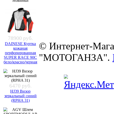
Новинки
78900 руб.
© Интернет-Мага
DAINESE Куртка
кожаная
перфорированная
"МОТОГАНЗА".
SUPER RACE 90C
бело/красно/черная
6470 руб.
HJ39 Визор
зеркальный синий
(RPHA 31)