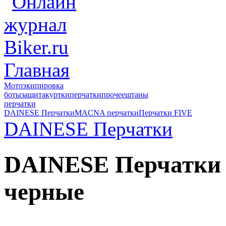
Главная
Мотоэкипировка
боты
защита
куртки
перчатки
прочее
штаны
перчатки
DAINESE Перчатки
MACNA перчатки
Перчатки FIVE
DAINESE Перчатки
DAINESE Перчатки
черные