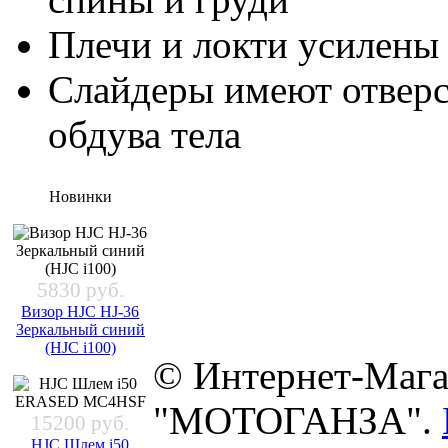
Плечи и локти усилены
Слайдеры имеют отверс
обдува тела
Новинки
5830 руб.
Визор HJC HJ-36
Зеркальный синий
(HJC i100)
© Интернет-Мага
"МОТОГАНЗА".
15200 руб.
HJC Шлем i50