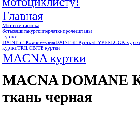
Главная
Мотоэкипировка
боты
защита
куртки
перчатки
прочее
штаны
куртки
DAINESE Комбинезоны
DAINESE Куртки
HYPERLOOK куртк
куртки
TRILOBITE куртки
MACNA куртки
MACNA DOMANE Ку
ткань черная