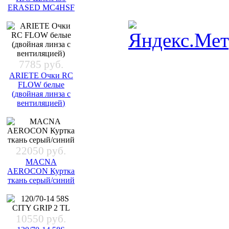
ERASED MC4HSF
7785 руб.
ARIETE Очки RC
FLOW белые
(двойная линза с
вентиляцией)
22050 руб.
MACNA
AEROCON Куртка
ткань серый/синий
10550 руб.