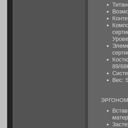
Титан
Возмо
Конте
Компо
серти
Урове
Элеме
серти
Костю
89/68
Систе
Вес: 5
ЭРГОНОМ
Встав
мате
Засте