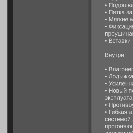
• Подошва
• Пятка з
• Мягкие 
• Фиксаци
проушина
• Вставки
Внутри
• Влагон
• Лодыжк
• Усиленн
• Новый п
эксплуата
• Противо
• Гибкая 
системой 
прогоняющ