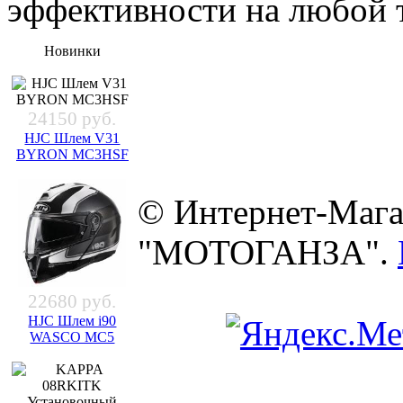
эффективности на любой 
Новинки
24150 руб.
HJC Шлем V31
BYRON MC3HSF
© Интернет-Мага
"МОТОГАНЗА".
22680 руб.
HJC Шлем i90
WASCO MC5