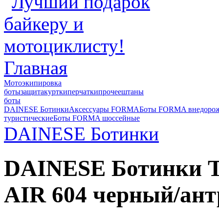
Главная
Мотоэкипировка
боты
защита
куртки
перчатки
прочее
штаны
боты
DAINESE Ботинки
Аксессуары FORMA
Боты FORMA внедоро
туристические
Боты FORMA шоссейные
DAINESE Ботинки
DAINESE Ботинки 
AIR 604 черный/ант