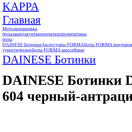
Главная
Мотоэкипировка
боты
защита
куртки
перчатки
прочее
штаны
боты
DAINESE Ботинки
Аксессуары FORMA
Боты FORMA внедоро
туристические
Боты FORMA шоссейные
DAINESE Ботинки
DAINESE Ботинки 
604 черный-антрац