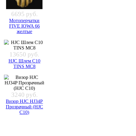
6695 руб.
Мотоперчатки
FIVE IOWA 66
желтые
13650 руб.
HJC Шлем C10
TINS MC8
3240 руб.
Визор HJC HJ34P
Прозрачный (HJC
C10)