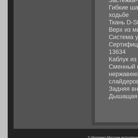
Застежка
Гибкие ш
ходьбе
Ткань D-S
Верх из 
Система 
Сертифици
13634
Каблук из
Сменный п
нержавею
слайдеров
Задняя вн
Дышащая 
© Интернет-Магазин мотозапч