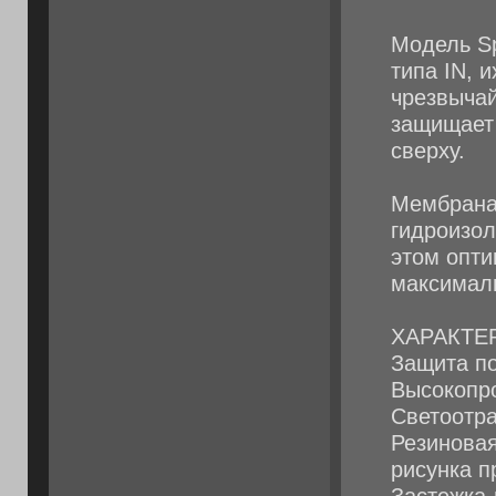
Модель S
типа IN, 
чрезвычай
защищает 
сверху.
Мембрана
гидроизол
этом опт
максималь
ХАРАКТЕ
Защита по
Высокопр
Светоотр
Резинова
рисунка п