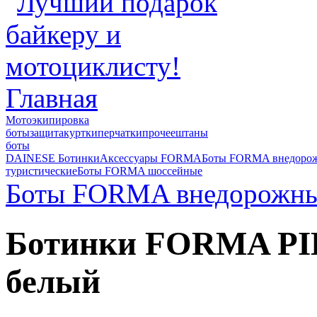
Главная
Мотоэкипировка
боты
защита
куртки
перчатки
прочее
штаны
боты
DAINESE Ботинки
Аксессуары FORMA
Боты FORMA внедоро
туристические
Боты FORMA шоссейные
Боты FORMA внедорожн
Ботинки FORMA PI
белый