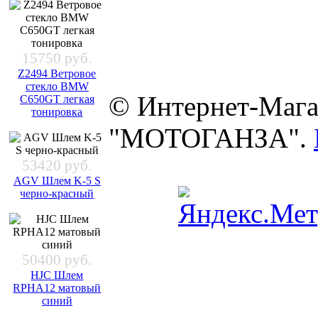
15750 руб.
Z2494 Ветровое
стекло BMW
© Интернет-Мага
C650GT легкая
тонировка
"МОТОГАНЗА".
53420 руб.
AGV Шлем K-5 S
черно-красный
50400 руб.
HJC Шлем
RPHA12 матовый
синий