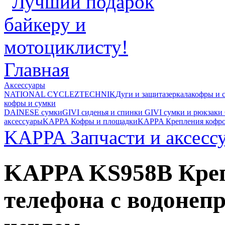
Главная
Аксессуары
NATIONAL CYCLE
ZTECHNIK
Дуги и защита
зеркала
кофры и 
кофры и сумки
DAINESE сумки
GIVI cиденья и спинки
GIVI cумки и рюкзаки
аксессуары
KAPPA Кофры и площадки
KAPPA Крепления кофр
KAPPA Запчасти и аксесс
KAPPA KS958B Креп
телефона с водоне